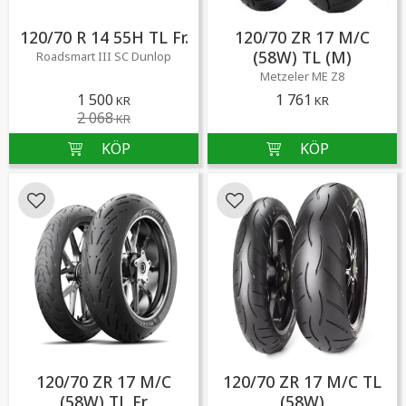
120/70 R 14 55H TL Fr.
120/70 ZR 17 M/C
(58W) TL (M)
Roadsmart III SC Dunlop
Metzeler ME Z8
1 500
1 761
KR
KR
2 068
KR
Lägg till i favoriter
Lägg till i favoriter
120/70 ZR 17 M/C
120/70 ZR 17 M/C TL
(58W) TL Fr
(58W)