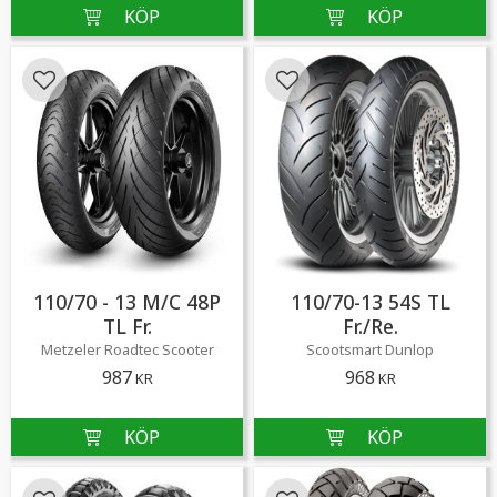
Lägg till i favoriter
Lägg till i favoriter
110/70 - 13 M/C 48P
110/70-13 54S TL
TL Fr.
Fr./Re.
Metzeler Roadtec Scooter
Scootsmart Dunlop
987
968
KR
KR