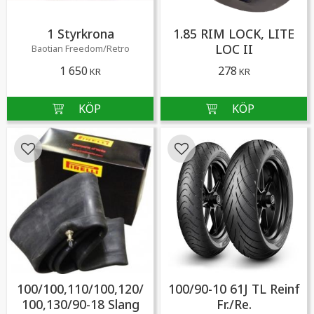
1 Styrkrona
1.85 RIM LOCK, LITE
LOC II
Baotian Freedom/Retro
1 650
278
KR
KR
Lägg till i favoriter
Lägg till i favoriter
100/100,110/100,120/
100/90-10 61J TL Reinf
100,130/90-18 Slang
Fr./Re.