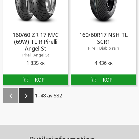
160/60 ZR 17 M/C
160/60R17 NSH TL
(69W) TL R Pirelli
SCR1
Angel St
Pirelli Diablo rain
Pirelli Angel St
1 835
4 436
KR
KR
1–
48
av
582