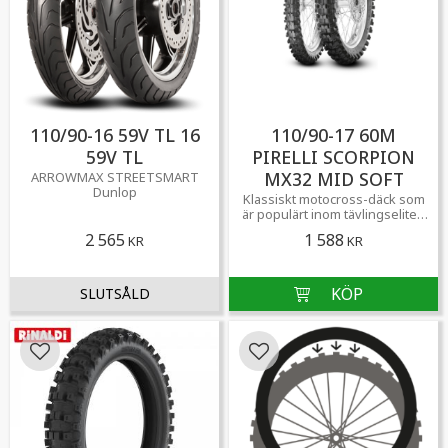
110/90-16 59V TL 16
110/90-17 60M
59V TL
PIRELLI SCORPION
MX32 MID SOFT
ARROWMAX STREETSMART
Dunlop
Klassiskt motocross-däck som
är populärt inom tävlingseliten
runt om i världen. För mjuka till
2 565
1 588
KR
KR
medelhårda underlag.
Lägg till i favoriter
Lägg till i favoriter