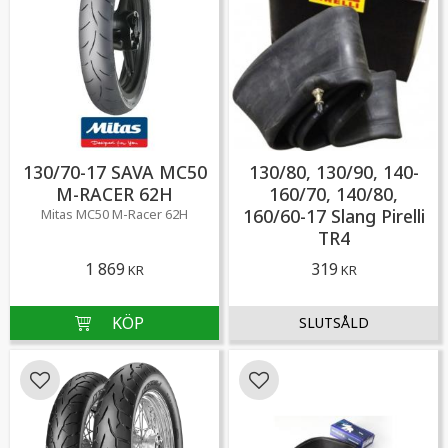
130/70-17 SAVA MC50
130/80, 130/90, 140-
M-RACER 62H
160/70, 140/80,
160/60-17 Slang Pirelli
Mitas MC50 M-Racer 62H
TR4
1 869
319
KR
KR
Lägg till i favoriter
Lägg till i favoriter