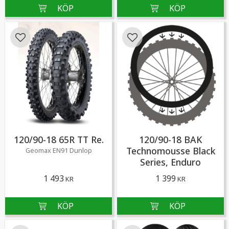
Lägg till i favoriter
Lägg till i favoriter
120/90-18 65R TT Re.
120/90-18 BAK
Technomousse Black
Geomax EN91 Dunlop
Series, Enduro
1 493
1 399
KR
KR