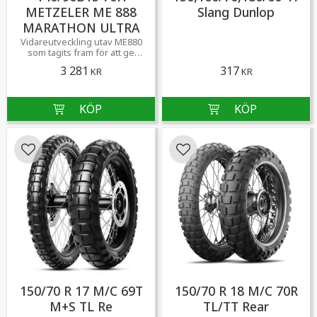
METZELER ME 888
Slang Dunlop
MARATHON ULTRA
Vidareutveckling utav ME880
som tagits fram för att ge
däcken ännu längre livslängd
3 281
317
KR
KR
samt bättre våtgrepp.
Lägg till i favoriter
Lägg till i favoriter
150/70 R 17 M/C 69T
150/70 R 18 M/C 70R
M+S TL Re
TL/TT Rear