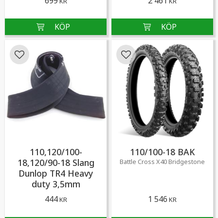
699
2 461
KR
KR
Lägg till i favoriter
Lägg till i favoriter
110,120/100-
110/100-18 BAK
18,120/90-18 Slang
Battle Cross X40 Bridgestone
Dunlop TR4 Heavy
duty 3,5mm
444
1 546
KR
KR