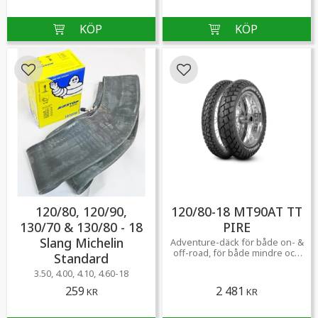
Lägg till i favoriter
Lägg till i favoriter
120/80, 120/90,
120/80-18 MT90AT TT
130/70 & 130/80 - 18
PIRE
Slang Michelin
Adventure-däck för både on- &
off-road, för både mindre och
Standard
större adventure-motorcyklar.
3.50, 4.00, 4.10, 4.60-18
259
2 481
KR
KR