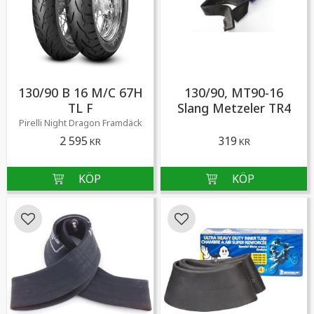
130/90 B 16 M/C 67H
130/90, MT90-16
TL F
Slang Metzeler TR4
Pirelli Night Dragon ​Framdäck
2 595
319
KR
KR
Lägg till i favoriter
Lägg till i favoriter