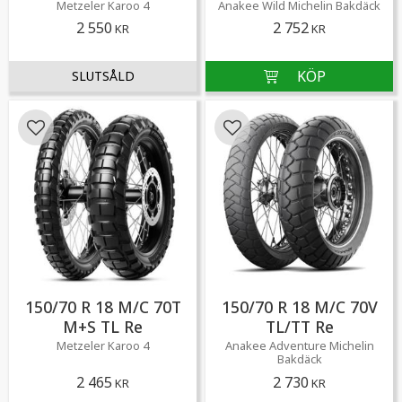
Metzeler Karoo 4
Anakee Wild Michelin Bakdäck
2 550
2 752
KR
KR
Lägg till i favoriter
Lägg till i favoriter
150/70 R 18 M/C 70T
150/70 R 18 M/C 70V
M+S TL Re
TL/TT Re
Metzeler Karoo 4
Anakee Adventure Michelin
Bakdäck
2 465
2 730
KR
KR