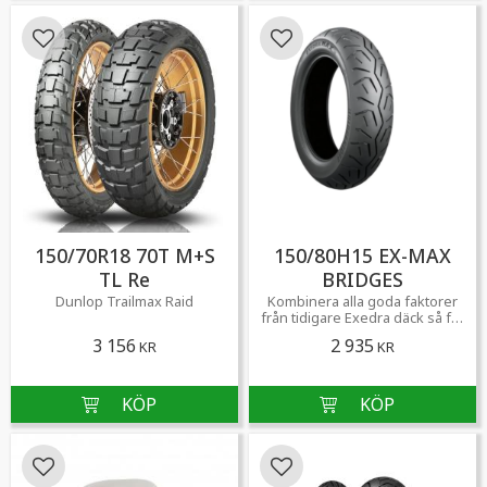
Lägg till i favoriter
Lägg till i favoriter
150/70R18 70T M+S
150/80H15 EX-MAX
TL Re
BRIDGES
Dunlop Trailmax Raid
​Kombinera alla goda faktorer
från tidigare Exedra däck så får
du Exedra Max.
3 156
2 935
KR
KR
Lägg till i favoriter
Lägg till i favoriter