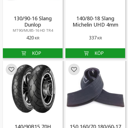
130/90-16 Slang
140/80-18 Slang
Dunlop
Michelin UHD 4mm
MT90/MU85-16 HD TR4
420
337
KR
KR
Lägg till i favoriter
Lägg till i favoriter
140/90B15 70H
150,160/70,180/60-17