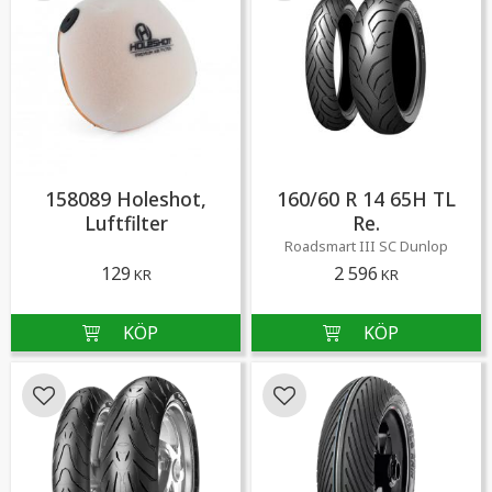
158089 Holeshot,
160/60 R 14 65H TL
Luftfilter
Re.
Roadsmart III SC Dunlop
129
2 596
KR
KR
Lägg till i favoriter
Lägg till i favoriter