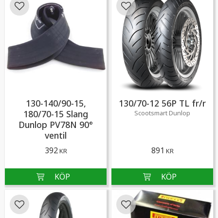
Lägg till i favoriter
Lägg till i favoriter
130-140/90-15,
130/70-12 56P TL fr/r
180/70-15 Slang
Scootsmart Dunlop
Dunlop PV78N 90°
ventil
392
891
KR
KR
Lägg till i favoriter
Lägg till i favoriter