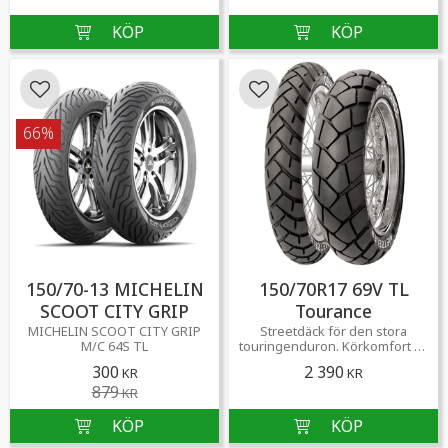
Lägg till i favoriter
Lägg till i favoriter
66
%
150/70-13 MICHELIN
150/70R17 69V TL
SCOOT CITY GRIP
Tourance
MICHELIN SCOOT CITY GRIP
Streetdäck för den stora
M/C 64S TL
touringenduron. Körkomfort av
toppklass...
300
2 390
KR
KR
879
KR